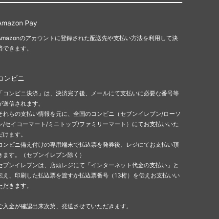
Amazon Pay
Amazonのアカウントに登録された配送先や支払い方法を利用して決
済できます。
コンビニ
「コンビニ決済」は、決済完了後、メールにて支払いに必要な番号等
が送信されます。
それらの支払い情報を元に、全国のコンビニ（セブンイレブン/ローソ
ン/セイコーマート/ミニトップ/ファミリーマート）にてお支払いいた
だけます。
コンビニ備え付けの専用端末で払込票を発券後、レジにてお支払い頂
きます。（セブンイレブン除く）
セブンイレブンは、店頭レジにて「インターネット代金の支払い」と
伝え、印刷した払込票を渡すか払込票番号（13桁）を伝えお支払いい
ただきます。
ご入金が確認出来次第、発送させていただきます。