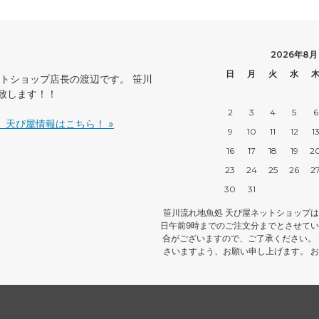
2026年8月
日
月
火
水
ットショップ店長の渡辺です。 笹川
致します！！
2
3
4
5
6
」天ぴ屋情報はこちら！ »
9
10
11
12
1
16
17
18
19
2
23
24
25
26
2
30
31
笹川流れ地魚処 天ぴ屋ネットショップは、
日午前9時までのご注文分までとさせてい
合がございますので、ご了承ください。
さいますよう、お願い申し上げます。 