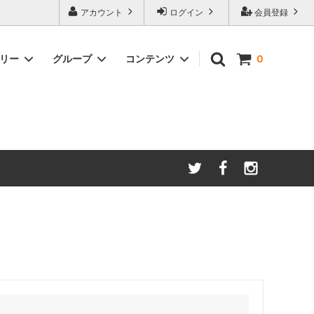
アカウント
ログイン
会員登録
ゴリー
グループ
コンテンツ
0
られる干
お魚）
笹川流れ秘伝スモーク（燻製魚干物）
かながしらの一夜干し
笹川流れ燻製こだわりセット極み
オススメお土産
その他の商品
天ぴ屋おすすめセット