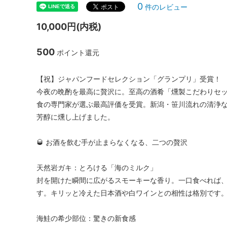
0
件のレビュー
10,000円(内税)
500
ポイント還元
【祝】ジャパンフードセレクション「グランプリ」受賞！
今夜の晩酌を最高に贅沢に。至高の酒肴「燻製こだわりセ
食の専門家が選ぶ最高評価を受賞。新潟・笹川流れの清浄
芳醇に燻し上げました。
🥃 お酒を飲む手が止まらなくなる、二つの贅沢
天然岩ガキ：とろける「海のミルク」
封を開けた瞬間に広がるスモーキーな香り。一口食べれば
す。キリッと冷えた日本酒や白ワインとの相性は格別です
海鮭の希少部位：驚きの新食感