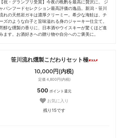
【祝・グランプリ受賞】今夜の晩酌を最高に贅沢に。 ジ
ャパンフードセレクション最高評価の逸品。新潟・笹川
流れの天然岩ガキは濃厚クリーミー。希少な海鮭は、チ
ーズのような白子と旨味溢れる身のジャーキー仕立て。
芳醇な燻製の香りに、日本酒やウイスキーが驚くほど進
みます。お酒好きへの贈り物や自分へのご褒美に。
笹川流れ燻製こだわりセット極
10,000円(内税)
定価 4,800円(内税)
500
ポイント還元
お気に入り
残り15です