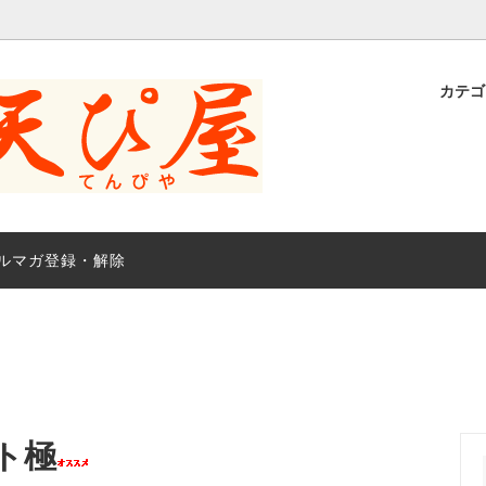
カテ
こだわりの 一夜干し 魚干物
モーク（燻製品）
海の宝探し 旬の「笹川流れ」海の
笹川流れ極み干し-骨まで食べ
極み干し（骨まで食べられる 
笹川流れ地魚処天ぴ屋の想い
届け。
物
水塩
海草その他
塩辛など
村上 新潟 の お土産品
新潟県観光物産
ルマガ登録・解除
べい
セット販売
ト極