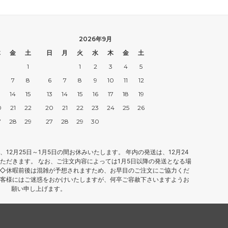
2026年9月
木
金
土
日
月
火
水
木
金
土
1
1
2
3
4
5
7
8
6
7
8
9
10
11
12
3
14
15
13
14
15
16
17
18
19
0
21
22
20
21
22
23
24
25
26
7
28
29
27
28
29
30
12月25日～1月5日の間お休みいたします。 年内の発送は、12月24
ただきます。 なお、ご注文内容によっては1月5日以降の発送となる場
 ◇休暇前後は混雑が予想されますため、お早目のご注文にご協力くだ
お客様にはご迷惑をおかけいたしますが、何卒ご容赦下さいますようお
願い申し上げます。