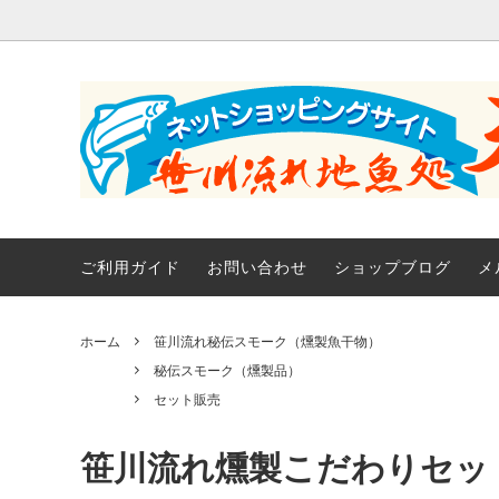
森川里海の宝探し
村上の鮭
天ぴ屋からのお知らせ
天ぴ屋 
秘伝ス
森川里
幸をお
魚製品
天然海
笹川流れの天然海水塩
海草・
村上こがね
永徳
ご利用ガイド
お問い合わせ
ショップブログ
メ
のどぐろ
骨せん
ホーム
笹川流れ秘伝スモーク（燻製魚干物）
秘伝スモーク（燻製品）
セット販売
笹川流れ燻製こだわりセッ