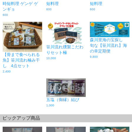
時短料理 ゲンゲ ゲ
短料理
短料理
ンギョ
600
600
600
森川里海の宝探し
旬な【笹川流れ】海
笹川流れ燻製こだわ
の幸定期便
りセット極
【骨まで食べられる
9,800
10,000
魚】笹川流れ極み干
し 4点セット
2,400
五塩（御縁）結び
1,000
ピックアップ商品