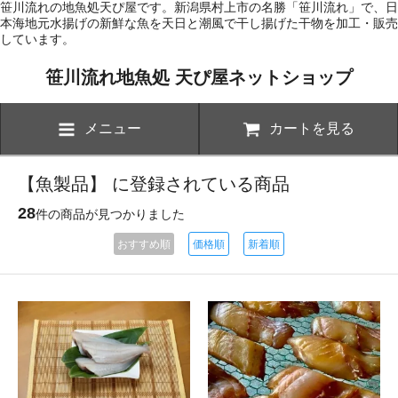
笹川流れの地魚処天ぴ屋です。新潟県村上市の名勝「笹川流れ」で、日
本海地元水揚げの新鮮な魚を天日と潮風で干し揚げた干物を加工・販売
しています。
笹川流れ地魚処 天ぴ屋ネットショップ
メニュー
カートを見る
【魚製品】 に登録されている商品
28
件の商品が見つかりました
おすすめ順
価格順
新着順