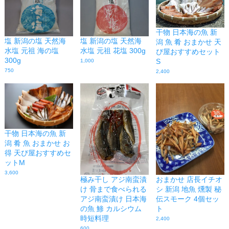
干物 日本海の魚 新
塩 新潟の塩 天然海
塩 新潟の塩 天然海
潟 魚 肴 おまかせ 天
水塩 元祖 海の塩
水塩 元祖 花塩 300g
ぴ屋おすすめセット
300g
S
1,000
750
2,400
干物 日本海の魚 新
潟 肴 魚 おまかせ お
得 天ぴ屋おすすめセ
ットM
3,600
極み干し アジ南蛮漬
おまかせ 店長イチオ
け 骨まで食べられる
シ 新潟 地魚 燻製 秘
アジ南蛮漬け 日本海
伝スモーク 4個セッ
の魚 鯵 カルシウム
ト
時短料理
2,400
600