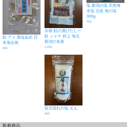
塩 新潟の塩 天然海
水塩 元祖 海の塩
300g
750
永徳 鮭の酒びたしー
鮭 シャケ 村上 地元
飴 アメ 藻塩あめ 日
新潟の名産
本海企画
1,050
330
笹川流れの塩-えん
400
新着商品