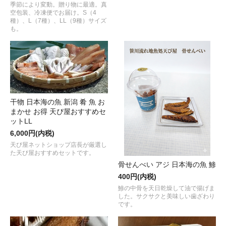
季節により変動。贈り物に最適。真
空包装、冷凍便でお届け。S（4
種）、L（7種）、LL（9種）サイズ
も。
干物 日本海の魚 新潟 肴 魚 お
まかせ お得 天ぴ屋おすすめセ
ットLL
6,000円(内税)
天ぴ屋ネットショップ店長が厳選し
た天ぴ屋おすすめセットです。
骨せんべい アジ 日本海の魚 鯵
400円(内税)
鯵の中骨を天日乾燥して油で揚げま
した。サクサクと美味しい歯ざわり
です。