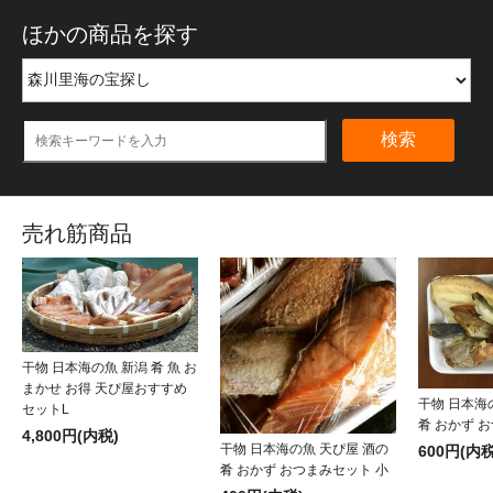
ほかの商品を探す
検索
売れ筋商品
干物 日本海の魚 新潟 肴 魚 お
まかせ お得 天ぴ屋おすすめ
干物 日本海
セットL
肴 おかず 
4,800円(内税)
干物 日本海の魚 天ぴ屋 酒の
600円(内税
肴 おかず おつまみセット 小