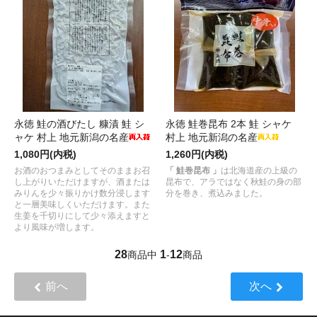
永徳 鮭の酒びたし 糠漬 鮭 シ
永徳 鮭巻昆布 2本 鮭 シャケ
ャケ 村上 地元新潟の名産
村上 地元新潟の名産
1,080円(内税)
1,260円(内税)
お酒のおつまみとしてそのままお召
「 鮭巻昆布 」
は北海道産の上級の
し上がりいただけますが、酒または
昆布で、アラではなく秋鮭の身の部
みりんを少々振りかけ数分浸します
分を巻き、煮込みました。
と一層美味しくいただけます。また
生姜を千切りにして少々添えますと
より風味が増します。
28
1
12
商品中
-
商品
前へ
次へ