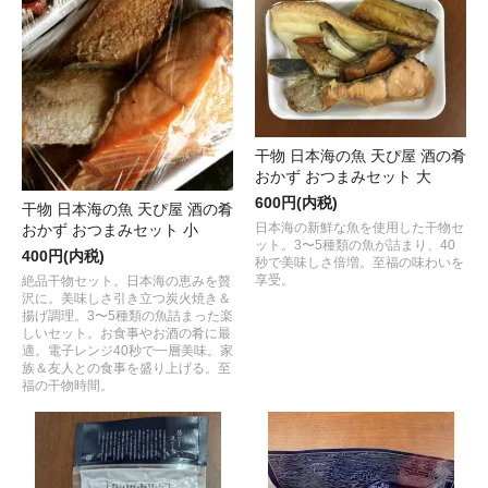
干物 日本海の魚 天ぴ屋 酒の肴
おかず おつまみセット 大
600円(内税)
干物 日本海の魚 天ぴ屋 酒の肴
日本海の新鮮な魚を使用した干物セ
おかず おつまみセット 小
ット。3〜5種類の魚が詰まり、40
400円(内税)
秒で美味しさ倍増。至福の味わいを
享受。
絶品干物セット。日本海の恵みを贅
沢に。美味しさ引き立つ炭火焼き＆
揚げ調理。3〜5種類の魚詰まった楽
しいセット。お食事やお酒の肴に最
適。電子レンジ40秒で一層美味。家
族＆友人との食事を盛り上げる。至
福の干物時間。