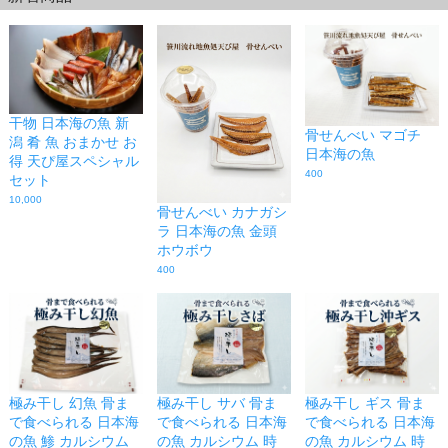
干物 日本海の魚 新
骨せんべい マゴチ
潟 肴 魚 おまかせ お
日本海の魚
得 天ぴ屋スペシャル
400
セット
10,000
骨せんべい カナガシ
ラ 日本海の魚 金頭
ホウボウ
400
極み干し 幻魚 骨ま
極み干し サバ 骨ま
極み干し ギス 骨ま
で食べられる 日本海
で食べられる 日本海
で食べられる 日本海
の魚 鯵 カルシウム
の魚 カルシウム 時
の魚 カルシウム 時