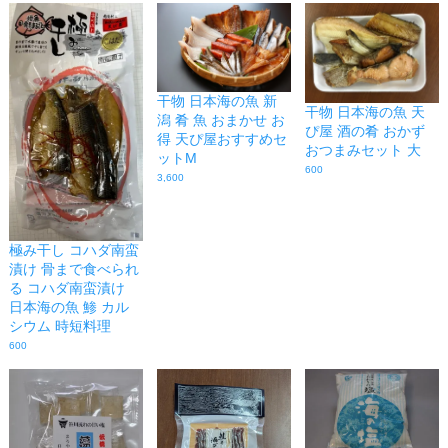
干物 日本海の魚 新
干物 日本海の魚 天
潟 肴 魚 おまかせ お
ぴ屋 酒の肴 おかず
得 天ぴ屋おすすめセ
おつまみセット 大
ットM
600
3,600
極み干し コハダ南蛮
漬け 骨まで食べられ
る コハダ南蛮漬け
日本海の魚 鯵 カル
シウム 時短料理
600