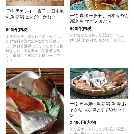
干物 黒カレイ 一夜干し 日本海
干物 真鱈 一夜干し 日本海の魚
の魚 新潟 ヒレグロ かれい
新潟 魚 マダラ まだら
600円(内税)
600円(内税)
新鮮なまだらを伝統製法で干し上
干物の王者、黒カレイの一夜干し。
げ、淡白な味わい広がる一夜干し。
新鮮な日本海の魚を塩水で味付け
し、天日と潮風でじっくりと干し揚
げました。風味豊かで栄養価も高
く、健康にも美容にも良い一品で
す！
干物 日本海の魚 新潟 魚 肴 お
まかせ 天ぴ屋おすすめセット
S
2,400円(内税)
天ぴ屋ネットショップ店長が厳選し