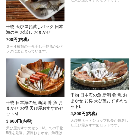
た天ぴ屋おすすめセットです。
干物 天ぴ屋お試しパック 日本
海の魚 お試し おまかせ
700円(内税)
３～４種類の一夜干し干物魚が1パ
ックにまとまっています。
干物 日本海の魚 新潟 肴 魚 お
まかせ お得 天ぴ屋おすすめセ
干物 日本海の魚 新潟 肴 魚 お
ットL
まかせ お得 天ぴ屋おすすめセ
4,800円(内税)
ットM
天ぴ屋ネットショップ店長が厳選し
3,600円(内税)
た天ぴ屋おすすめセットです。
天ぴ屋おすすめセットM。旬の干物
5種を厳選。店長おまかせ。魚種は