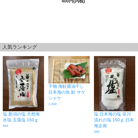
400円(内税)
人気ランキング
干物 海鮭醤油干し
日本海の魚 鮭 サケ
シャケ
1,300
塩 新潟の塩 天然海
塩 日本海の塩 笹川
水塩 玉藻塩 150ｇ
流れの塩 150ｇ 日本
海企画
650
480