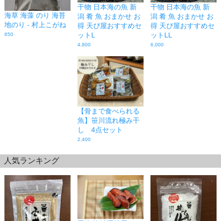
干物 日本海の魚 新
干物 日本海の魚 新
海草 海藻 のり 海苔
潟 肴 魚 おまかせ お
潟 肴 魚 おまかせ お
地のり - 村上こがね
得 天ぴ屋おすすめセ
得 天ぴ屋おすすめセ
ットL
ットLL
650
4,800
6,000
【骨まで食べられる
魚】笹川流れ極み干
し 4点セット
2,400
人気ランキング