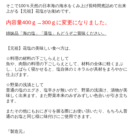
そこで100％天然の日本海の海水をくみ上げ長時間煮詰めて出来
上がる【元祖】花塩がお勧めです。
内容量400ｇ→300ｇに変更になりました。
姉妹品「海の塩」「藻塩」もどうぞご賞味ください。
【元祖】花塩の美味しい食べ方は、
☆料理の材料の下ごしらえとして
魚や、肉類の料理の下ごしらえとして、材料の全体に軽くまぶ
し、しばらく寝かせると、塩自体のミネラルが具材をまろやかに
仕上げます。
☆野菜の浅漬として
普通の塩のエグさ、塩辛さが無いので、野菜の浅漬け、漬物が美
味しく出来ます。また野菜本来のみずみずしい色合いが引き立ち
ます。
またその他にもおにぎりを握る際にお使い頂いたり、もちろん普
通のお塩と同じ様に味付けにご使用できます。
『製造元』