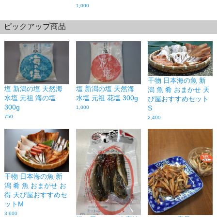
1,000
ピックアップ商品
干物 日本海の魚 新
塩 新潟の塩 天然海
塩 新潟の塩 天然海
潟 魚 肴 おまかせ 天
水塩 元祖 海の塩
水塩 元祖 花塩 300g
ぴ屋おすすめセット
300g
S
1,000
750
2,400
干物 日本海の魚 新
潟 肴 魚 おまかせ お
得 天ぴ屋おすすめセ
ットM
3,600