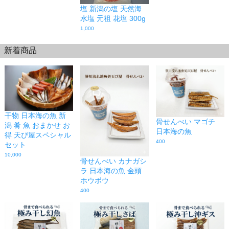
塩 新潟の塩 天然海
水塩 元祖 花塩 300g
1,000
新着商品
干物 日本海の魚 新
骨せんべい マゴチ
潟 肴 魚 おまかせ お
日本海の魚
得 天ぴ屋スペシャル
400
セット
10,000
骨せんべい カナガシ
ラ 日本海の魚 金頭
ホウボウ
400