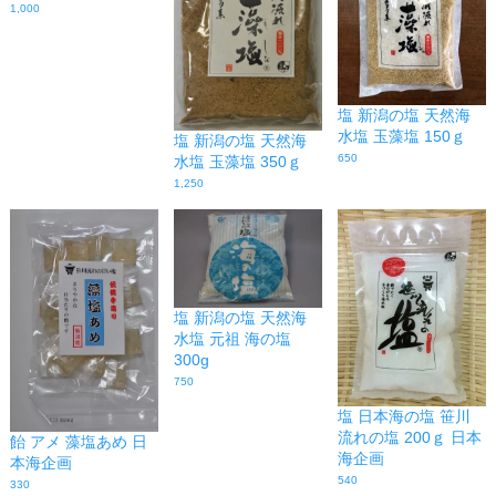
1,000
塩 新潟の塩 天然海
水塩 玉藻塩 150ｇ
塩 新潟の塩 天然海
650
水塩 玉藻塩 350ｇ
1,250
塩 新潟の塩 天然海
水塩 元祖 海の塩
300g
750
塩 日本海の塩 笹川
流れの塩 200ｇ 日本
飴 アメ 藻塩あめ 日
海企画
本海企画
540
330