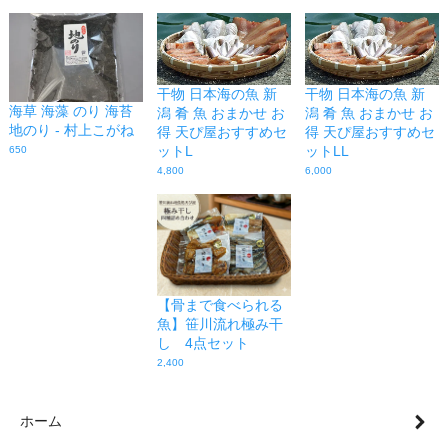
干物 日本海の魚 新
干物 日本海の魚 新
海草 海藻 のり 海苔
潟 肴 魚 おまかせ お
潟 肴 魚 おまかせ お
地のり - 村上こがね
得 天ぴ屋おすすめセ
得 天ぴ屋おすすめセ
ットL
ットLL
650
4,800
6,000
【骨まで食べられる
魚】笹川流れ極み干
し 4点セット
2,400
ホーム