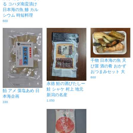
る コハダ南蛮漬け
日本海の魚 鯵 カル
シウム 時短料理
600
干物 日本海の魚 天
ぴ屋 酒の肴 おかず
おつまみセット 大
600
永徳 鮭の酒びたしー
鮭 シャケ 村上 地元
飴 アメ 藻塩あめ 日
新潟の名産
本海企画
1,050
330