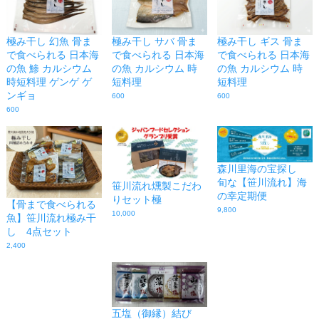
極み干し 幻魚 骨ま
極み干し サバ 骨ま
極み干し ギス 骨ま
で食べられる 日本海
で食べられる 日本海
で食べられる 日本海
の魚 鯵 カルシウム
の魚 カルシウム 時
の魚 カルシウム 時
時短料理 ゲンゲ ゲ
短料理
短料理
ンギョ
600
600
600
森川里海の宝探し
旬な【笹川流れ】海
笹川流れ燻製こだわ
の幸定期便
りセット極
【骨まで食べられる
9,800
10,000
魚】笹川流れ極み干
し 4点セット
2,400
五塩（御縁）結び