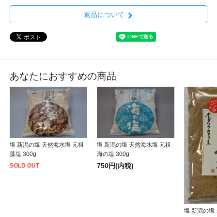
返品について
あなたにおすすめの商品
塩 新潟の塩 天然海水塩 元祖
塩 新潟の塩 天然海水塩 元祖
藻塩 300g
海の塩 300g
750円(内税)
SOLD OUT
塩 新潟の塩