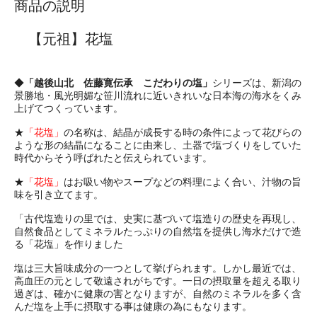
商品の説明
【元祖】花塩
◆
「越後山北 佐藤寛伝承 こだわりの塩」
シリーズは、新潟の
景勝地・風光明媚な笹川流れに近いきれいな日本海の海水をくみ
上げてつくっています。
★
「花塩」
の名称は、結晶が成長する時の条件によって花びらの
ような形の結晶になることに由来し、土器で塩づくりをしていた
時代からそう呼ばれたと伝えられています。
★
「花塩」
はお吸い物やスープなどの料理によく合い、汁物の旨
味を引き立てます。
「古代塩造りの里では、史実に基づいて塩造りの歴史を再現し、
自然食品としてミネラルたっぷりの自然塩を提供し海水だけで造
る「花塩」を作りました
塩は三大旨味成分の一つとして挙げられます。しかし最近では、
高血圧の元として敬遠されがちです。一日の摂取量を超える取り
過ぎは、確かに健康の害となりますが、自然のミネラルを多く含
んだ塩を上手に摂取する事は健康の為にもなります。