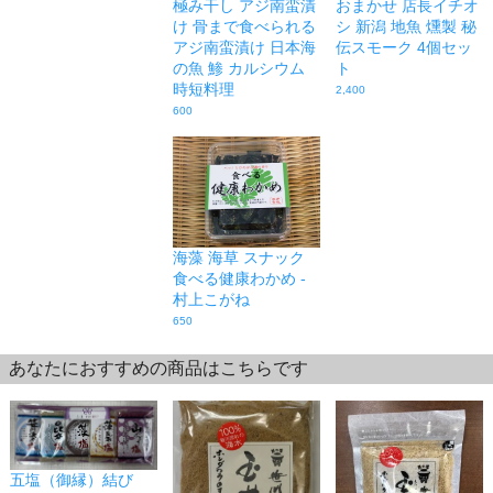
極み干し アジ南蛮漬
おまかせ 店長イチオ
け 骨まで食べられる
シ 新潟 地魚 燻製 秘
アジ南蛮漬け 日本海
伝スモーク 4個セッ
の魚 鯵 カルシウム
ト
時短料理
2,400
600
海藻 海草 スナック
食べる健康わかめ -
村上こがね
650
あなたにおすすめの商品はこちらです
五塩（御縁）結び