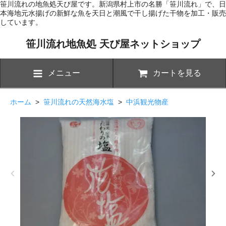
笹川流れの地魚処天ぴ屋です。新潟県村上市の名勝「笹川流れ」で、日
本海地元水揚げの新鮮な魚を天日と潮風で干し揚げた干物を加工・販売
しています。
笹川流れ地魚処 天ぴ屋ネットショップ
メニュー
カートを見る
ホーム
>
笹川流れの天然海水塩
>
中浜観光物産