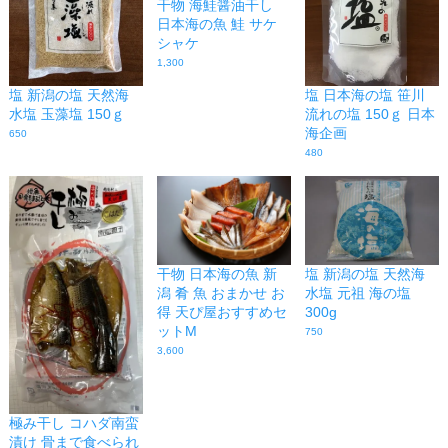
干物 海鮭醤油干し
日本海の魚 鮭 サケ
シャケ
1,300
塩 新潟の塩 天然海
塩 日本海の塩 笹川
水塩 玉藻塩 150ｇ
流れの塩 150ｇ 日本
海企画
650
480
塩 新潟の塩 天然海
干物 日本海の魚 新
水塩 元祖 海の塩
潟 肴 魚 おまかせ お
300g
得 天ぴ屋おすすめセ
ットM
750
3,600
極み干し コハダ南蛮
漬け 骨まで食べられ