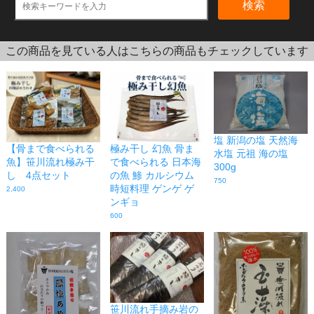
検索
この商品を見ている人はこちらの商品もチェックしています
塩 新潟の塩 天然海
【骨まで食べられる
極み干し 幻魚 骨ま
水塩 元祖 海の塩
魚】笹川流れ極み干
で食べられる 日本海
300g
し 4点セット
の魚 鯵 カルシウム
750
時短料理 ゲンゲ ゲ
2,400
ンギョ
600
笹川流れ手摘み岩の