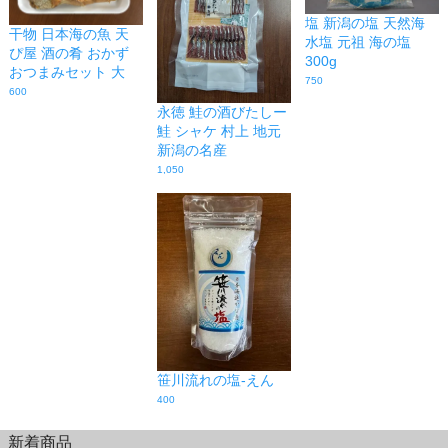
塩 新潟の塩 天然海
干物 日本海の魚 天
水塩 元祖 海の塩
ぴ屋 酒の肴 おかず
300g
おつまみセット 大
750
600
永徳 鮭の酒びたしー
鮭 シャケ 村上 地元
新潟の名産
1,050
笹川流れの塩-えん
400
新着商品