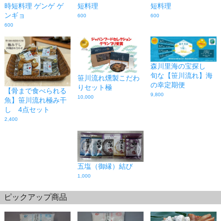
時短料理 ゲンゲ ゲ
短料理
短料理
ンギョ
600
600
600
森川里海の宝探し
旬な【笹川流れ】海
笹川流れ燻製こだわ
の幸定期便
りセット極
【骨まで食べられる
9,800
10,000
魚】笹川流れ極み干
し 4点セット
2,400
五塩（御縁）結び
1,000
ピックアップ商品