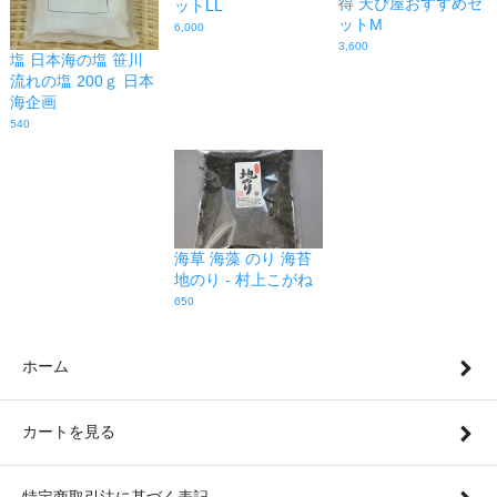
得 天ぴ屋おすすめセ
ットLL
ットM
6,000
3,600
塩 日本海の塩 笹川
流れの塩 200ｇ 日本
海企画
540
海草 海藻 のり 海苔
地のり - 村上こがね
650
ホーム
カートを見る