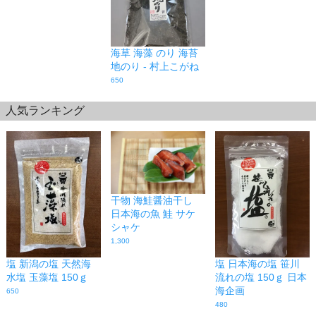
海草 海藻 のり 海苔
地のり - 村上こがね
650
人気ランキング
干物 海鮭醤油干し
日本海の魚 鮭 サケ
シャケ
1,300
塩 新潟の塩 天然海
塩 日本海の塩 笹川
水塩 玉藻塩 150ｇ
流れの塩 150ｇ 日本
海企画
650
480