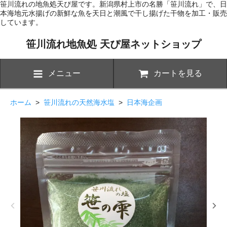
笹川流れの地魚処天ぴ屋です。新潟県村上市の名勝「笹川流れ」で、日
本海地元水揚げの新鮮な魚を天日と潮風で干し揚げた干物を加工・販売
しています。
笹川流れ地魚処 天ぴ屋ネットショップ
メニュー
カートを見る
ホーム
>
笹川流れの天然海水塩
>
日本海企画