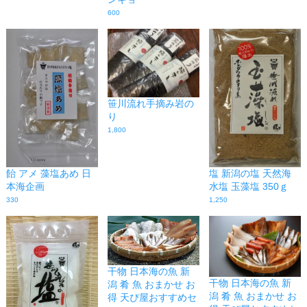
600
笹川流れ手摘み岩の
り
1,800
飴 アメ 藻塩あめ 日
塩 新潟の塩 天然海
本海企画
水塩 玉藻塩 350ｇ
330
1,250
干物 日本海の魚 新
干物 日本海の魚 新
潟 肴 魚 おまかせ お
潟 肴 魚 おまかせ お
得 天ぴ屋おすすめセ