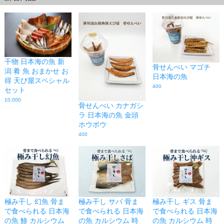
干物 日本海の魚 新
骨せんべい マゴチ
潟 肴 魚 おまかせ お
日本海の魚
得 天ぴ屋スペシャル
400
セット
10,000
骨せんべい カナガシ
ラ 日本海の魚 金頭
ホウボウ
400
極み干し 幻魚 骨ま
極み干し サバ 骨ま
極み干し ギス 骨ま
で食べられる 日本海
で食べられる 日本海
で食べられる 日本海
の魚 鯵 カルシウム
の魚 カルシウム 時
の魚 カルシウム 時