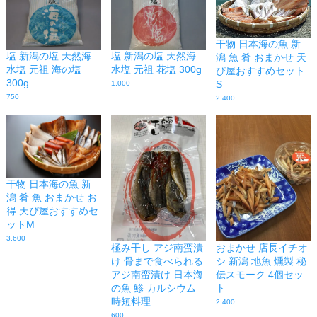
干物 日本海の魚 新
塩 新潟の塩 天然海
塩 新潟の塩 天然海
潟 魚 肴 おまかせ 天
水塩 元祖 海の塩
水塩 元祖 花塩 300g
ぴ屋おすすめセット
300g
S
1,000
750
2,400
干物 日本海の魚 新
潟 肴 魚 おまかせ お
得 天ぴ屋おすすめセ
ットM
3,600
極み干し アジ南蛮漬
おまかせ 店長イチオ
け 骨まで食べられる
シ 新潟 地魚 燻製 秘
アジ南蛮漬け 日本海
伝スモーク 4個セッ
の魚 鯵 カルシウム
ト
時短料理
2,400
600