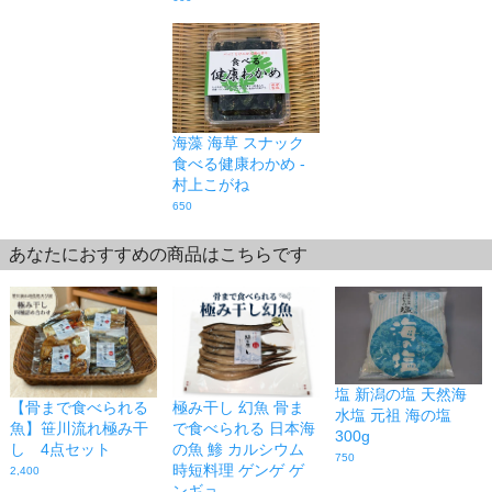
海藻 海草 スナック
食べる健康わかめ -
村上こがね
650
あなたにおすすめの商品はこちらです
塩 新潟の塩 天然海
【骨まで食べられる
極み干し 幻魚 骨ま
水塩 元祖 海の塩
魚】笹川流れ極み干
で食べられる 日本海
300g
し 4点セット
の魚 鯵 カルシウム
750
時短料理 ゲンゲ ゲ
2,400
ンギョ