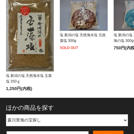
塩 新潟の塩 天然海水塩 元祖
塩 新潟の塩
藻塩 300g
海の塩 300g
750円(内税
SOLD OUT
塩 新潟の塩 天然海水塩 玉藻
塩 350ｇ
1,250円(内税)
ほかの商品を探す