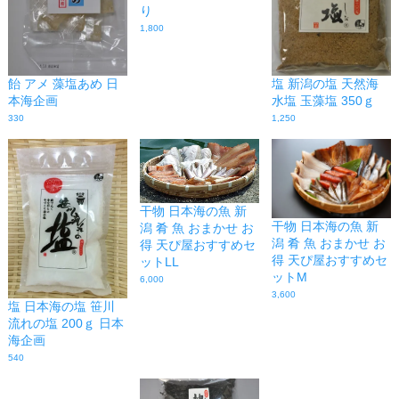
り
1,800
飴 アメ 藻塩あめ 日
塩 新潟の塩 天然海
本海企画
水塩 玉藻塩 350ｇ
330
1,250
干物 日本海の魚 新
干物 日本海の魚 新
潟 肴 魚 おまかせ お
潟 肴 魚 おまかせ お
得 天ぴ屋おすすめセ
得 天ぴ屋おすすめセ
ットLL
ットM
6,000
3,600
塩 日本海の塩 笹川
流れの塩 200ｇ 日本
海企画
540