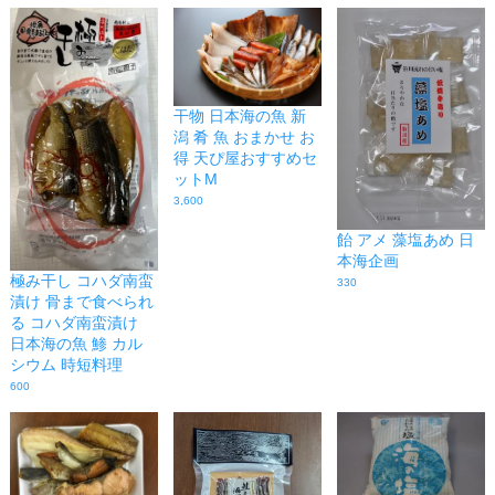
干物 日本海の魚 新
潟 肴 魚 おまかせ お
得 天ぴ屋おすすめセ
ットM
3,600
飴 アメ 藻塩あめ 日
本海企画
極み干し コハダ南蛮
330
漬け 骨まで食べられ
る コハダ南蛮漬け
日本海の魚 鯵 カル
シウム 時短料理
600